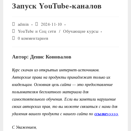
Запуск YouTube-каналов
Автор
Запись
admin
2024-11-10
записи:
опубликована:
Рубрика
YouTube и Соц сети
/
Обучающие курсы
записи:
Комментарии
0 комментариев
к
записи:
Автор: Денис Коновалов
Курс скачан из открытых интернет-источников.
Авторские права на продукты принадлежат только их
владельцам. Основная цель сайта — это предоставление
пользователям бесплатного материала для
самостоятельного обучения. Если вы заметили нарушение
своих авторских прав, то вы можете связаться с нами для
удаления вашего продукта с нашего сайта по
ссылке>>>>>
С Уважением,