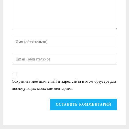
Введите
свое
имя
Введите
или
свой
имя
email-
пользователя,
адрес,
Сохранить моё имя, email и адрес сайта в этом браузере для
чтобы
чтобы
последующих моих комментариев.
прокомментировать
прокомментировать