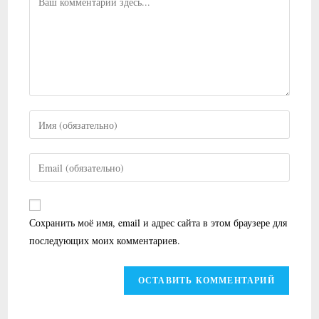
Введите
свое
имя
Введите
или
свой
имя
email-
пользователя,
адрес,
Сохранить моё имя, email и адрес сайта в этом браузере для
чтобы
чтобы
последующих моих комментариев.
прокомментировать
прокомментировать