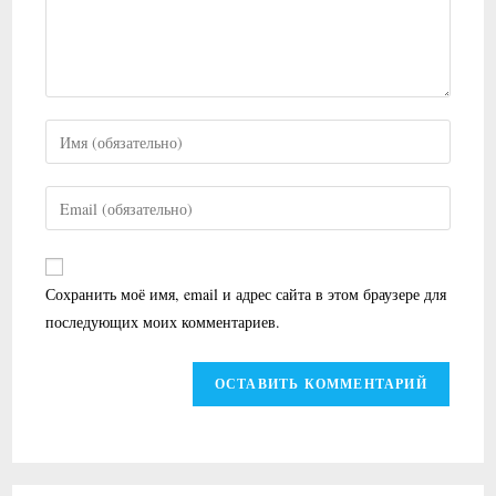
Введите
свое
имя
Введите
или
свой
имя
email-
пользователя,
адрес,
Сохранить моё имя, email и адрес сайта в этом браузере для
чтобы
чтобы
последующих моих комментариев.
прокомментировать
прокомментировать