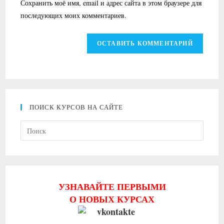
Сохранить моё имя, email и адрес сайта в этом браузере для
чтобы
чтобы
последующих моих комментариев.
прокомментировать
прокомментировать
ПОИСК КУРСОВ НА САЙТЕ
Нажми
клави
Escape
чтобы
закрыт
УЗНАВАЙТЕ ПЕРВЫМИ
панель
О НОВЫХ КУРСАХ
поиска