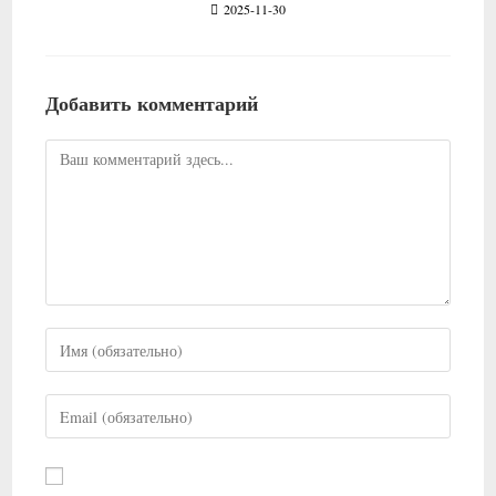
2025-11-30
Добавить комментарий
Комментарий
Введите
свое
имя
Введите
или
свой
имя
email-
пользователя,
адрес,