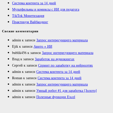
Система контента за 14 дней
Мультфильмы и комиксы с ИИ для педагога
TikTok Монетизация
Практикум Вайбкодинг
Свежие комментарии
admin
к записи
Запрос интересующего материала
Ejik
к записи
Авито + ИИ
bublik456
к записи
Запрос интересующего материала
Влад
к записи
Заработок на аудиокнигах
Сергей
к записи
Спринт по заработку на нейросетях
admin
к записи
Система контента за 14 дней
Roman
к записи
Система контента за 14 дней
admin
к записи
Запрос интересующего материала
admin
к записи
Умный робот #1 для заработка [Золото]
admin
к записи
Полезные функции Excel