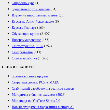
Запросить курс
(1)
Здоровье-спорт и красота
(34)
Изучение иностранных языков
(20)
Курсы на Английском языке
(8)
Курсы с Глопарт
(169)
Обучающие курсы
(2 409)
Программирование
(153)
Сайтостроение | SEO
(252)
Саморазвитие
(113)
Схемы заработка
(1 395)
СВЕЖИЕ ЗАПИСИ
Золотая воронка продаж
Секретная связка: РСЯ + МАКС
Стабильный заработок на разнице курсов
Методичка с бизнес-схемами (2026)
Миллиард на YouTube Shorts 2.0
Новый фундамент маркетинга в эпоху AI