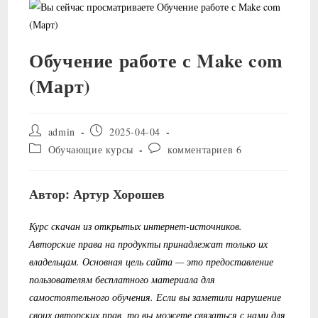
Обучение работе с Make com
(Март)
Автор
Запись
admin
2025-04-04
записи:
опубликована:
Рубрика
Комментарии
Обучающие курсы
комментариев 6
записи:
к
записи:
Автор: Артур Хорошев
Курс скачан из открытых интернет-источников.
Авторские права на продукты принадлежат только их
владельцам. Основная цель сайта — это предоставление
пользователям бесплатного материала для
самостоятельного обучения. Если вы заметили нарушение
своих авторских прав, то вы можете связаться с нами для