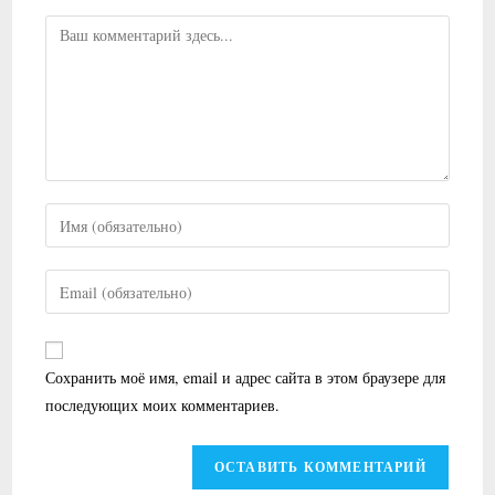
Комментарий
Введите
свое
имя
Введите
или
свой
имя
email-
пользователя,
адрес,
Сохранить моё имя, email и адрес сайта в этом браузере для
чтобы
чтобы
последующих моих комментариев.
прокомментировать
прокомментировать