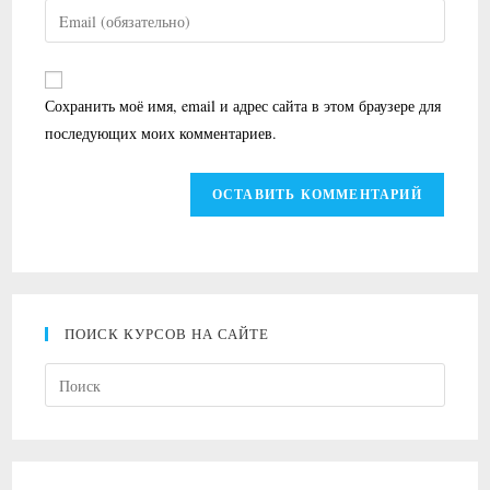
имя
Введите
или
свой
имя
email-
пользователя,
адрес,
Сохранить моё имя, email и адрес сайта в этом браузере для
чтобы
чтобы
последующих моих комментариев.
прокомментировать
прокомментировать
ПОИСК КУРСОВ НА САЙТЕ
Нажми
клави
Escape
чтобы
закрыт