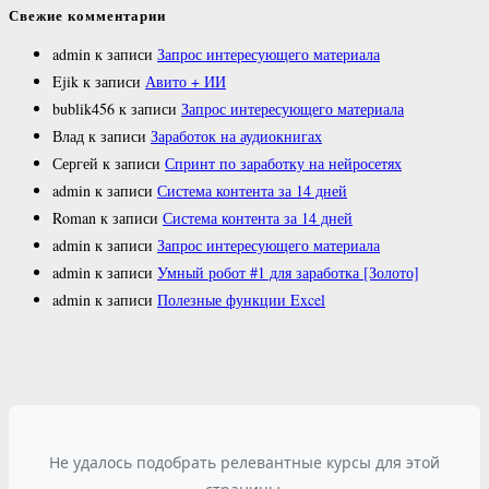
Свежие комментарии
admin
к записи
Запрос интересующего материала
Ejik
к записи
Авито + ИИ
bublik456
к записи
Запрос интересующего материала
Влад
к записи
Заработок на аудиокнигах
Сергей
к записи
Спринт по заработку на нейросетях
admin
к записи
Система контента за 14 дней
Roman
к записи
Система контента за 14 дней
admin
к записи
Запрос интересующего материала
admin
к записи
Умный робот #1 для заработка [Золото]
admin
к записи
Полезные функции Excel